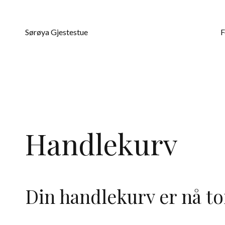
Hopp
til
Sørøya Gjestestue
F
innhold
Handlekurv
Din handlekurv er nå t