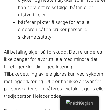
ulykker og nesten ulykker som involverer
han selv, sitt reisefølge, båten eller
utstyr, til eier
båtfører plikter å sørge for at alle
ombord i båten bruker personlig
sikkerhetsutstyr
All betaling skjer på forskudd. Det refunderes
ikke penger for avbrutt leie med mindre det
foreligger skriftlig legeerklæring.
Tilbakebetaling av leie gjøres kun ved sykdom
mot legeerklæring. Utleier har ikke ansvar for
personskader som påføres leietaker, gods eller
tredjeperson i leieperioden.
Varen er lagt i handlekurven.
Checkout
0 items -
kr
0.00
Norwegian