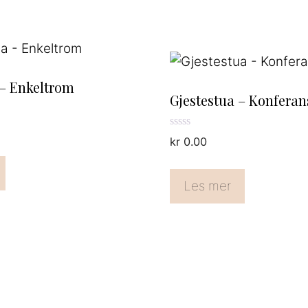
 – Enkeltrom
Gjestestua – Konfera
0
kr
0.00
a
v
5
Les mer