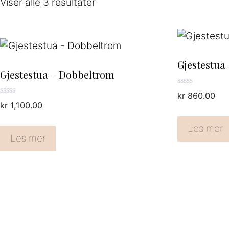
Viser alle 3 resultater
Gjestestua
Gjestestua – Dobbeltrom
0
kr
860.00
a
0
kr
1,100.00
v
a
5
v
5
Les mer
Les mer