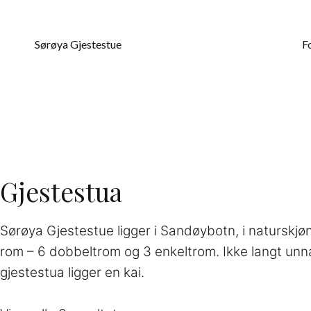
Hopp
til
Sørøya Gjestestue
F
innhold
Gjestestua
Sørøya Gjestestue ligger i Sandøybotn, i naturskjøn
rom – 6 dobbeltrom og 3 enkeltrom. Ikke langt unn
gjestestua ligger en kai.