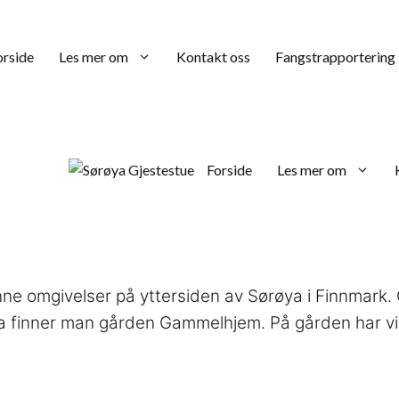
orside
Les mer om
Kontakt oss
Fangstrapportering
Forside
Les mer om
ne omgivelser på yttersiden av Sørøya i Finnmark. G
a finner man gården Gammelhjem. På gården har vi 