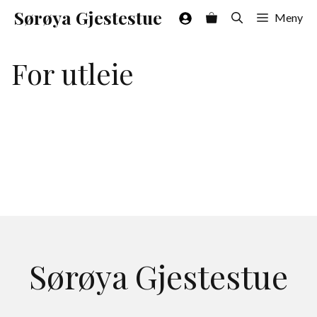
Hopp
Sørøya Gjestestue
Meny
til
innhold
For utleie
Sørøya Gjestestue